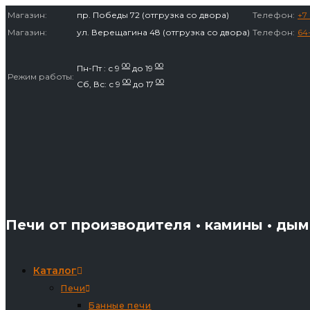
Перейти
Магазин:
пр. Победы 72 (отгрузка со двора)
Телефон:
+7 
к
Магазин:
ул. Верещагина 48 (отгрузка со двора)
Телефон:
64
содержимому
00
00
Пн-Пт : с 9
до 19
Режим работы:
00
00
Сб, Вс: с 9
до 17
Печи от производителя • камины • ды
Каталог
Печи
Банные печи