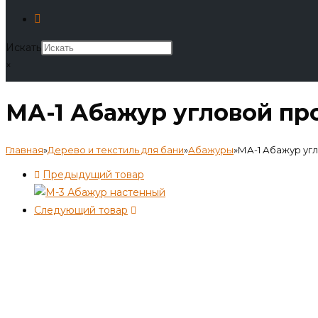
Искать
×
МА-1 Абажур угловой пр
Главная
»
Дерево и текстиль для бани
»
Абажуры
»
МА-1 Абажур уг
Предыдущий товар
Следующий товар