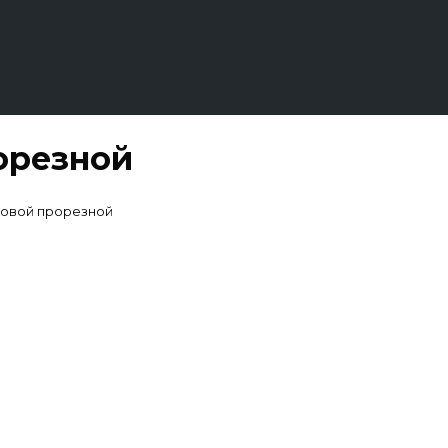
орезной
ловой прорезной