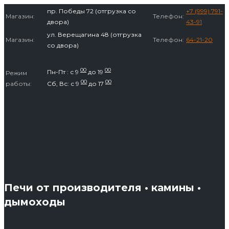
Перейти
пр. Победы 72 (отгрузка со
+7 (999) 791-
Магазин:
Телефон:
к
двора)
43-91
содержимому
ул. Верещагина 48 (отгрузка
Магазин:
Телефон:
64-21-20
со двора)
00
00
Пн-Пт : с 9
до 19
Режим
00
00
работы:
Сб, Вс: с 9
до 17
Печи от производителя • камины •
дымоходы