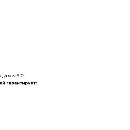
д углом 90?
ей гарантирует: