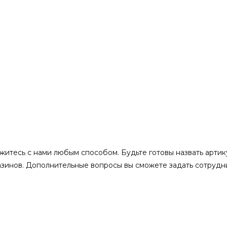
350 — 90 — нерж 0,5 мм / нерж 0
вяжитесь с нами любым способом. Будьте готовы назвать арти
азинов. Дополнительные вопросы вы сможете задать сотрудн