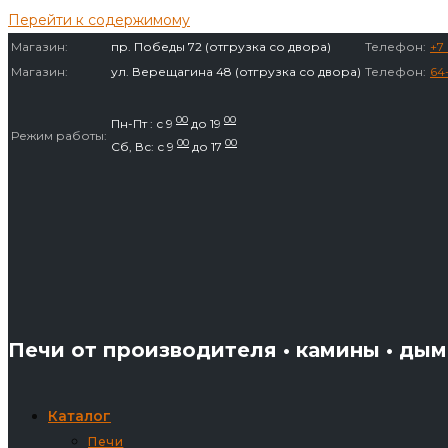
Перейти к содержимому
Магазин:
пр. Победы 72 (отгрузка со двора)
Телефон:
+7 
Магазин:
ул. Верещагина 48 (отгрузка со двора)
Телефон:
64
00
00
Пн-Пт : с 9
до 19
Режим работы:
00
00
Сб, Вс: с 9
до 17
Печи от производителя • камины • ды
Каталог
Печи