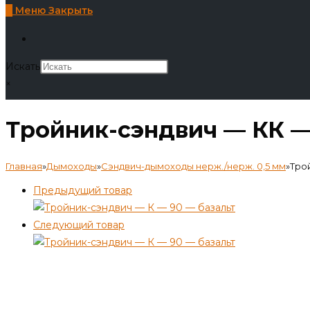
0
Меню
Закрыть
Искать
×
Тройник-сэндвич — КК — 
Главная
»
Дымоходы
»
Сэндвич-дымоходы нерж./нерж. 0,5 мм
»
Трой
Предыдущий товар
Следующий товар