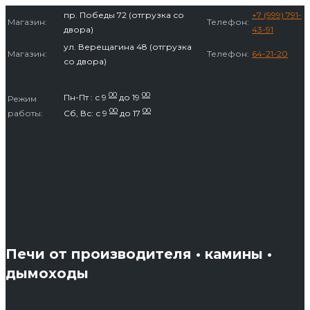
Перейти
пр. Победы 72 (отгрузка со
+7 (999) 791-
Магазин:
Телефон:
к
двора)
43-91
содержимому
ул. Верещагина 48 (отгрузка
Магазин:
Телефон:
64-21-20
со двора)
00
00
Пн-Пт : с 9
до 19
Режим
00
00
работы:
Сб, Вс: с 9
до 17
Печи от производителя • камины •
дымоходы