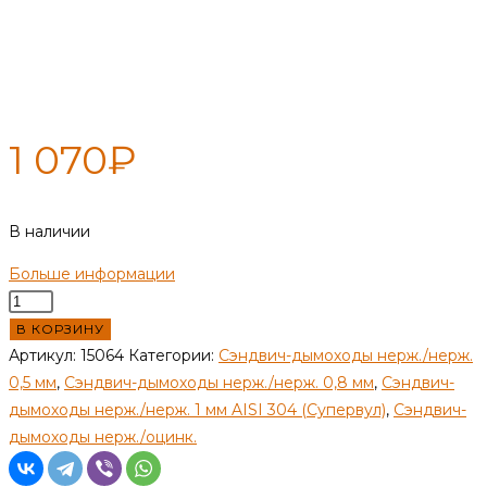
Кронштейн стеновой (длина
до хомута 90 мм) — 280 —
нерж 1 мм
1 070
₽
В наличии
Больше информации
Количество
товара
В КОРЗИНУ
Кронштейн
Артикул:
15064
Категории:
Сэндвич-дымоходы нерж./нерж.
стеновой
0,5 мм
,
Сэндвич-дымоходы нерж./нерж. 0,8 мм
,
Сэндвич-
(длина
дымоходы нерж./нерж. 1 мм AISI 304 (Супервул)
,
Сэндвич-
до
дымоходы нерж./оцинк.
хомута