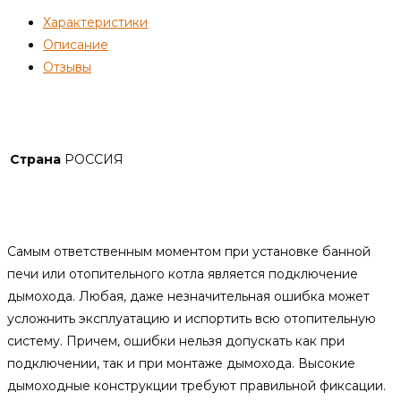
90
Характеристики
мм)
Описание
—
Отзывы
280
—
Детали
нерж
1
мм
Страна
РОССИЯ
Описание
Самым ответственным моментом при установке банной
печи или отопительного котла является подключение
дымохода. Любая, даже незначительная ошибка может
усложнить эксплуатацию и испортить всю отопительную
систему. Причем, ошибки нельзя допускать как при
подключении, так и при монтаже дымохода. Высокие
дымоходные конструкции требуют правильной фиксации.