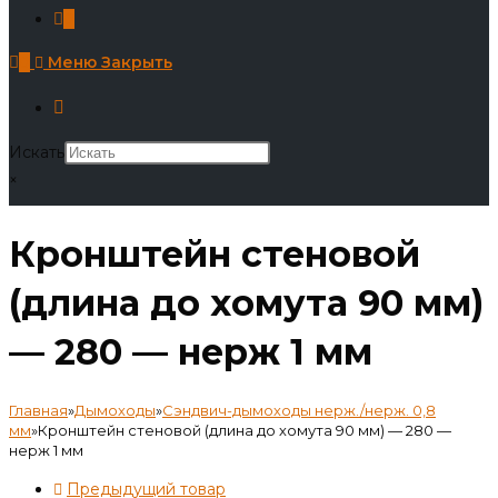
0
0
Меню
Закрыть
Искать
×
Кронштейн стеновой
(длина до хомута 90 мм)
— 280 — нерж 1 мм
Главная
»
Дымоходы
»
Сэндвич-дымоходы нерж./нерж. 0,8
мм
»
Кронштейн стеновой (длина до хомута 90 мм) — 280 —
нерж 1 мм
Предыдущий товар