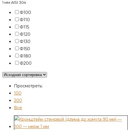
1 мм AISI 304
Ф100
Ф110
Ф115
Ф120
Ф130
Ф150
Ф180
Ф200
Просмотреть:
100
200
Все