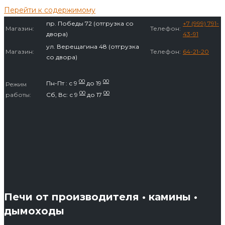
Перейти к содержимому
пр. Победы 72 (отгрузка со
+7 (999) 791-
Магазин:
Телефон:
двора)
43-91
ул. Верещагина 48 (отгрузка
Магазин:
Телефон:
64-21-20
со двора)
00
00
Пн-Пт : с 9
до 19
Режим
00
00
работы:
Сб, Вс: с 9
до 17
Печи от производителя • камины •
дымоходы