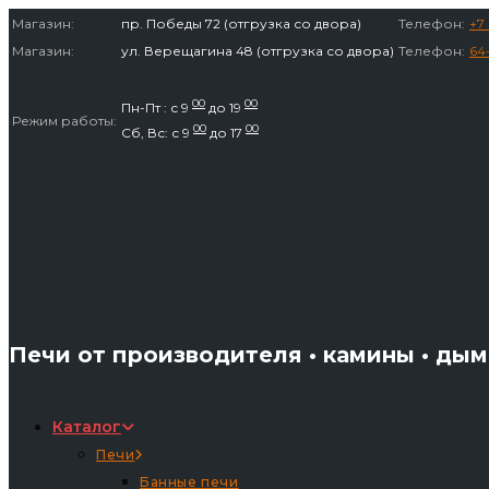
Перейти
Магазин:
пр. Победы 72 (отгрузка со двора)
Телефон:
+7 
к
Магазин:
ул. Верещагина 48 (отгрузка со двора)
Телефон:
64
содержимому
00
00
Пн-Пт : с 9
до 19
Режим работы:
00
00
Сб, Вс: с 9
до 17
Печи от производителя • камины • ды
Каталог
Печи
Банные печи