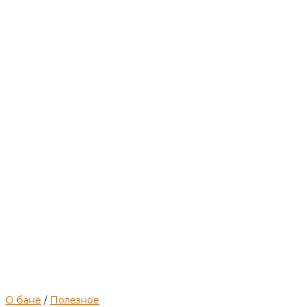
помывки.
Методы
и
способы
организации
процесса.
О бане
/
Полезное