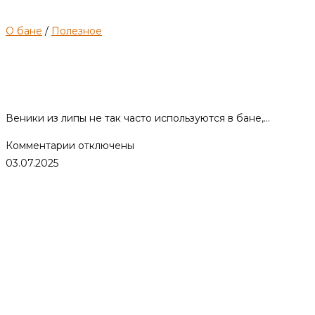
О бане
/
Полезное
Липовый веник для бани:
польза и советы по выбору.
Веники из липы не так часто используются в бане,…
к
Комментарии
отключены
записи
03.07.2025
Липовый
веник
для
бани:
польза
и
советы
по