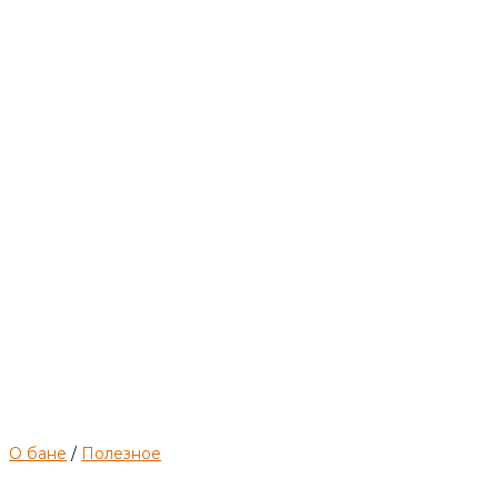
такое
и
какие
растения
использовать?
О бане
/
Полезное