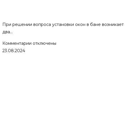
Какой размер окна выбрать в
баню.
При решении вопроса установки окон в бане возникает
два…
к
Комментарии
отключены
записи
23.08.2024
Какой
размер
окна
выбрать
в
баню.