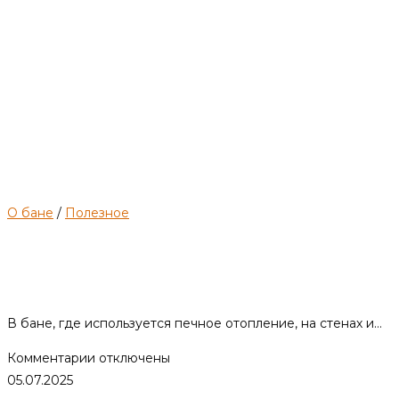
О бане
/
Полезное
Сажа в бане. Причины и
профилактика появления.
В бане, где используется печное отопление, на стенах и…
к
Комментарии
отключены
записи
05.07.2025