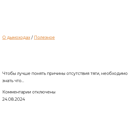
О дымоходах
/
Полезное
Причины отсутствия тяги в
печи
Чтобы лучше понять причины отсутствия тяги, необходимо
знать что…
к
Комментарии
отключены
записи
24.08.2024
Причины
отсутствия
тяги
в