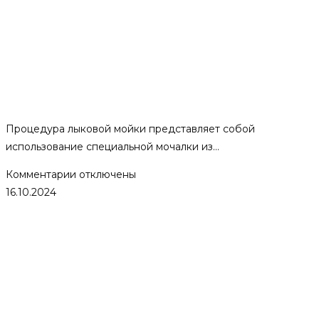
Банная процедура с
использованием лыка: как
наши предки добивались
чистоты.
Процедура лыковой мойки представляет собой
использование специальной мочалки из…
к
Комментарии
отключены
записи
16.10.2024
Банная
процедура
с
использованием
лыка:
как
наши