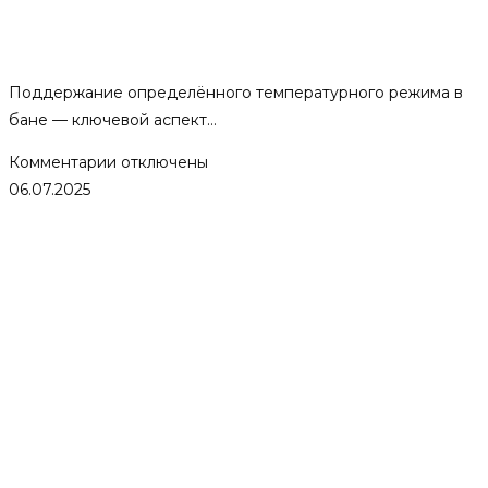
Термометр для бани —
особенности и разновидности.
Поддержание определённого температурного режима в
бане — ключевой аспект…
к
Комментарии
отключены
записи
06.07.2025
Термометр
для
бани
—
особенности
и
разновидности.