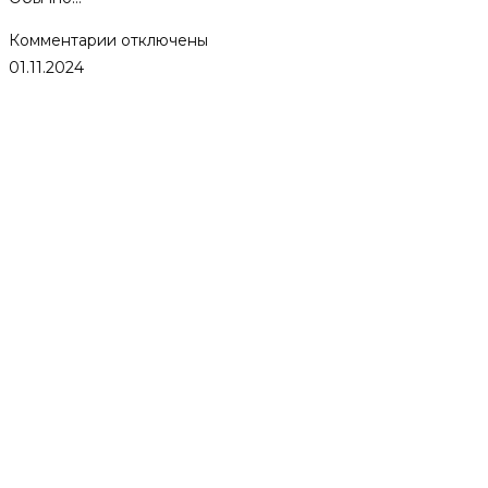
к
Комментарии
отключены
записи
01.11.2024
Яшма
в
бане:
как
выбрать
и
использовать