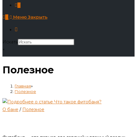
0
0
Меню
Закрыть
Искать
×
Полезное
Главная
»
Полезное
О бане
/
Полезное
Что такое фитобаня?