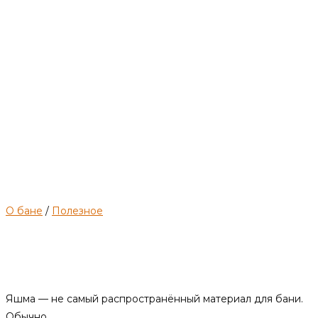
выбору.
О бане
/
Полезное
Яшма в бане: как выбрать и
использовать
Яшма — не самый распространённый материал для бани.
Обычно…