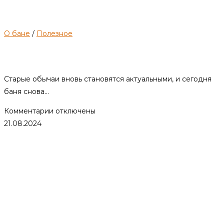
О бане
/
Полезное
Особенности осинового веника
Старые обычаи вновь становятся актуальными, и сегодня
баня снова…
к
Комментарии
отключены
записи
21.08.2024
Особенности
осинового
веника