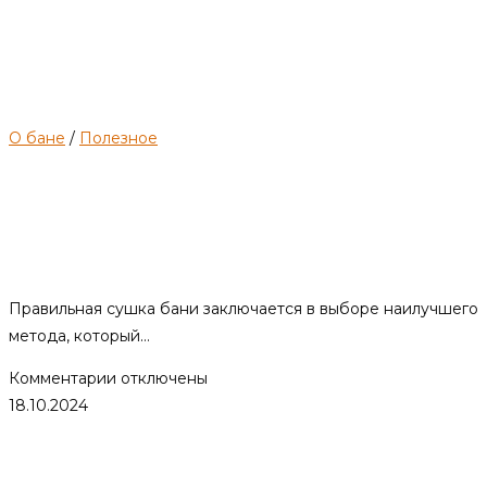
О бане
/
Полезное
Сушка бани после помывки.
Методы и способы
организации процесса.
Правильная сушка бани заключается в выборе наилучшего
метода, который…
к
Комментарии
отключены
записи
18.10.2024
Сушка
бани
после