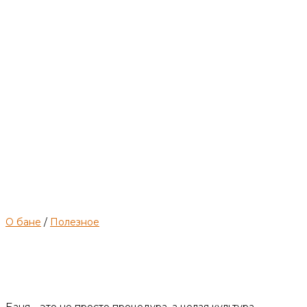
О бане
/
Полезное
Общие правила парения в
бане.
Баня – это не просто процедура, а целая культура,…