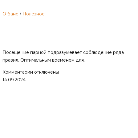
О бане
/
Полезное
Этапы и технология
грамотного парения в бане
Посещение парной подразумевает соблюдение ряда
правил. Оптимальным временем для…
к
Комментарии
отключены
записи
14.09.2024
Этапы
и
технология
грамотного
парения
в
бане