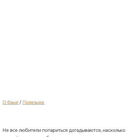
предки
добивались
чистоты.
О бане
/
Полезное
Как растопить баню по-белому
Не все любители попариться догадываются, насколько