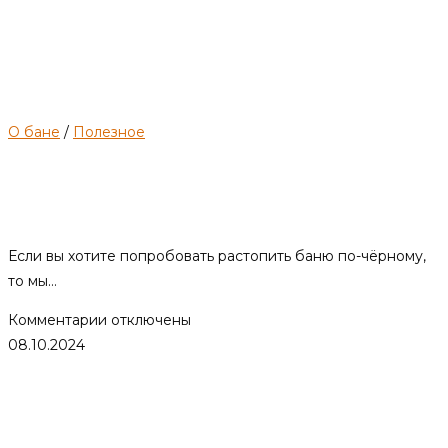
О бане
/
Полезное
Как растопить баню по-
чёрному
Если вы хотите попробовать растопить баню по-чёрному,
то мы…
к
Комментарии
отключены
записи
08.10.2024
Как
растопить
баню
по-