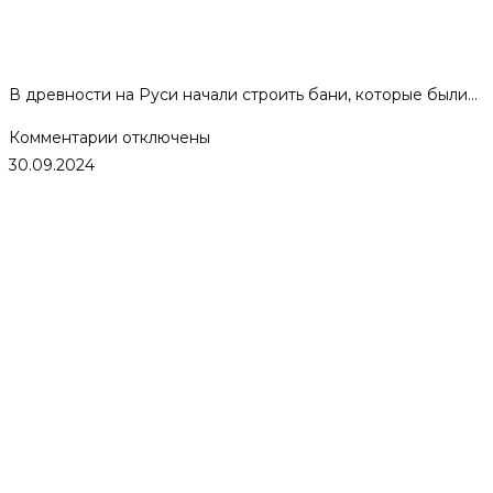
Бани-землянки. Особенности
бань под землёй.
В древности на Руси начали строить бани, которые были…
к
Комментарии
отключены
записи
30.09.2024
Бани-
землянки.
Особенности
бань
под
землёй.