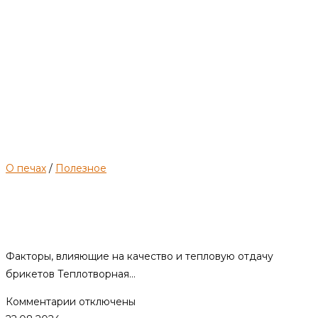
О печах
/
Полезное
Как выбрать брикеты и
правильно ими топить?
Факторы, влияющие на качество и тепловую отдачу
брикетов Теплотворная…
к
Комментарии
отключены