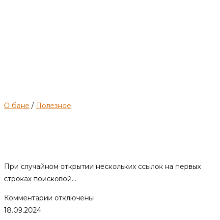
О бане
/
Полезное
Сушка бани. Обзор популярных
утверждений людей.
При случайном открытии нескольких ссылок на первых
строках поисковой…
к
Комментарии
отключены
записи
18.09.2024