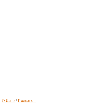
чёрному
О бане
/
Полезное