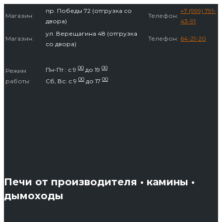
Перейти
пр. Победы 72 (отгрузка со
+7 (999) 791-
Магазин:
Телефон:
к
двора)
43-91
содержимому
ул. Верещагина 48 (отгрузка
Магазин:
Телефон:
64-21-20
со двора)
00
00
Пн-Пт : с 9
до 19
Режим
00
00
работы:
Сб, Вс: с 9
до 17
Печи от производителя • камины •
дымоходы