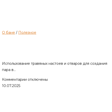
О бане
/
Полезное
Запарки для бани. Что такое и
какие растения использовать?
Использование травяных настоев и отваров для создания
пара в…
к
Комментарии
отключены
записи
10.07.2025
Запарки
для
бани.
Что