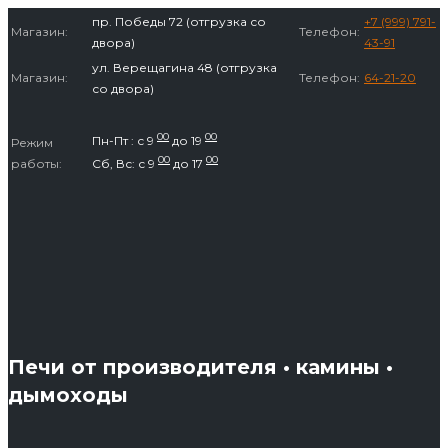
Перейти
пр. Победы 72 (отгрузка со
+7 (999) 791-
Магазин:
Телефон:
к
двора)
43-91
содержимому
ул. Верещагина 48 (отгрузка
Магазин:
Телефон:
64-21-20
со двора)
00
00
Пн-Пт : с 9
до 19
Режим
00
00
работы:
Сб, Вс: с 9
до 17
Печи от производителя • камины •
дымоходы