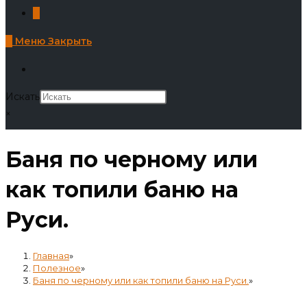
0
0
Меню
Закрыть
Искать
×
Баня по черному или
как топили баню на
Руси.
Главная
»
Полезное
»
Баня по черному или как топили баню на Руси.
»