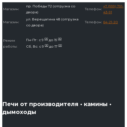
Перейти
пр. Победы 72 (отгрузка со
+7 (999) 791-
Магазин:
Телефон:
к
двора)
43-91
содержимому
ул. Верещагина 48 (отгрузка
Магазин:
Телефон:
64-21-20
со двора)
00
00
Пн-Пт : с 9
до 19
Режим
00
00
работы:
Сб, Вс: с 9
до 17
Печи от производителя • камины •
дымоходы