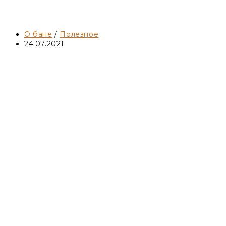
Баня по черному или как топили
баню на Руси.
Рубрика
О бане
/
Полезное
записи:
Запись
24.07.2021
опубликована: