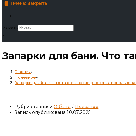
0
Меню
Закрыть
Искать
×
Запарки для бани. Что т
Главная
»
Полезное
»
Запарки для бани. Что такое и какие растения использова
Запарки для бани. Что такое и какие
Рубрика записи:
О бане
/
Полезное
Запись опубликована:
10.07.2025