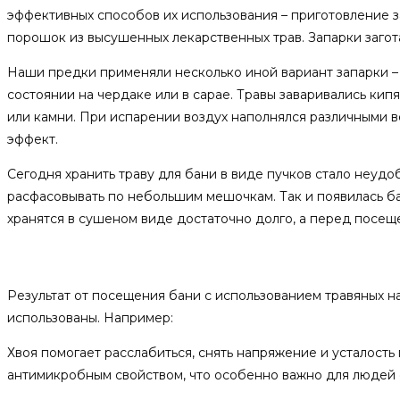
эффективных способов их использования – приготовление з
порошок из высушенных лекарственных трав. Запарки загота
Наши предки применяли несколько иной вариант запарки –
состоянии на чердаке или в сарае. Травы заваривались кипя
или камни. При испарении воздух наполнялся различными 
эффект.
Сегодня хранить траву для бани в виде пучков стало неудоб
расфасовывать по небольшим мешочкам. Так и появилась бан
хранятся в сушеном виде достаточно долго, а перед посещ
Какие растения использовать?
Результат от посещения бани с использованием травяных на
использованы. Например:
Хвоя помогает расслабиться, снять напряжение и усталость
антимикробным свойством, что особенно важно для людей