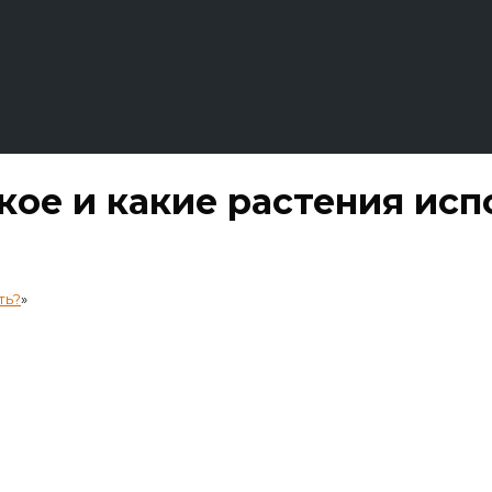
акое и какие растения ис
ть?
»
 растения использовать?