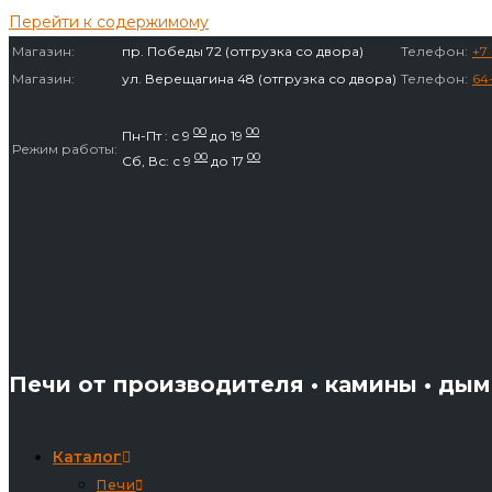
Перейти к содержимому
Магазин:
пр. Победы 72 (отгрузка со двора)
Телефон:
+7 
Магазин:
ул. Верещагина 48 (отгрузка со двора)
Телефон:
64
00
00
Пн-Пт : с 9
до 19
Режим работы:
00
00
Сб, Вс: с 9
до 17
Печи от производителя • камины • ды
Каталог
Печи