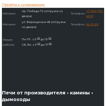
Перейти к содержимому
пр. Победы 72 (отгрузка со
+7 (999) 791-
Магазин:
Телефон:
двора)
43-91
ул. Верещагина 48 (отгрузка
Магазин:
Телефон:
64-21-20
со двора)
00
00
Пн-Пт : с 9
до 19
Режим
00
00
работы:
Сб, Вс: с 9
до 17
Печи от производителя • камины •
дымоходы