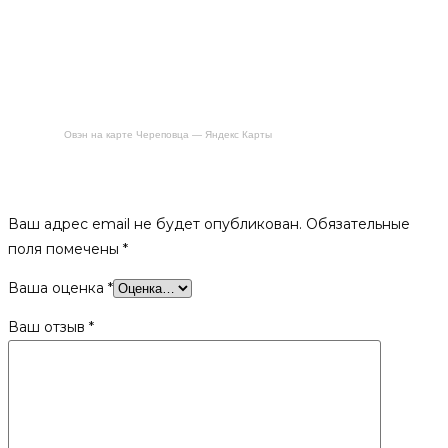
Овэн на карте Череповца — Яндекс Карты
Будьте первым, кто оставил отзыв на «Удлинитель для
щеток из стеклопластика 1,5м»
Ваш адрес email не будет опубликован.
Обязательные
поля помечены
*
Ваша оценка
*
Ваш отзыв
*