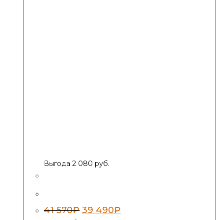
Выгода 2 080 руб.
Печь «Дракоша»
Первоначальная
Текущая
41 570
₽
39 490
₽
цена
цена: