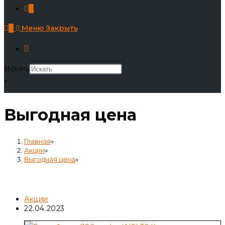
0
0
Меню
Закрыть
Искать
×
Выгодная цена
Главная
»
Акции
»
Выгодная цена
»
Выгодная цена
Рубрика
Акции
записи:
Запись
22.04.2023
опубликована: