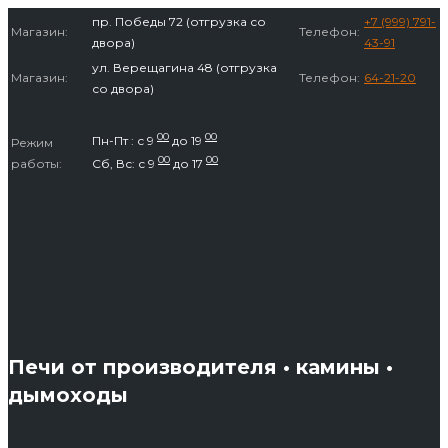
Перейти
пр. Победы 72 (отгрузка со
+7 (999) 791-
Магазин:
Телефон:
к
двора)
43-91
содержимому
ул. Верещагина 48 (отгрузка
Магазин:
Телефон:
64-21-20
со двора)
00
00
Пн-Пт : с 9
до 19
Режим
00
00
работы:
Сб, Вс: с 9
до 17
Печи от производителя • камины •
дымоходы