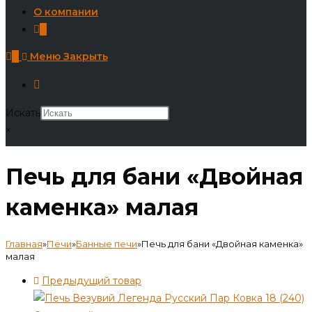
О компании
0
0
Меню
Закрыть
Искать
×
Печь для бани «Двойная
каменка» малая
Главная
»
Печи
»
Банные печи
»
Печь для бани «Двойная каменка»
малая
Предыдущий товар