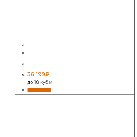
ПБ Гейзер 2014 Carbon Витра ЗК терракота
36 199
₽
до 18 куб.м
В корзину