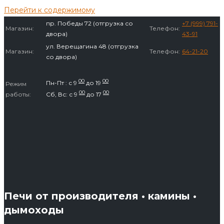
Перейти к содержимому
пр. Победы 72 (отгрузка со
+7 (999) 791-
Магазин:
Телефон:
двора)
43-91
ул. Верещагина 48 (отгрузка
Магазин:
Телефон:
64-21-20
со двора)
00
00
Пн-Пт : с 9
до 19
Режим
00
00
работы:
Сб, Вс: с 9
до 17
Печи от производителя • камины •
дымоходы