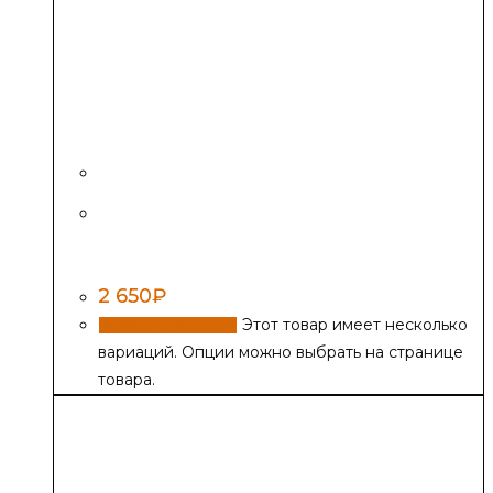
Потолочно-проходной узел (ППУ) с
каолиновой термоизоляцией,
нержавеющий
2 650
₽
Этот товар имеет несколько
Выбрать диаметр
вариаций. Опции можно выбрать на странице
товара.