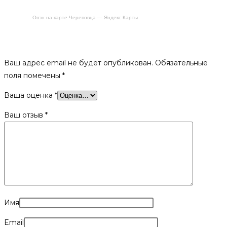
Овэн на карте Череповца — Яндекс Карты
Будьте первым, кто оставил отзыв на «Трубочист экспресс,
100г»
Ваш адрес email не будет опубликован.
Обязательные
поля помечены
*
Ваша оценка
*
Ваш отзыв
*
Имя
Email