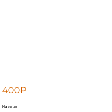
Трубочист экспресс, 100г
400
₽
На заказ