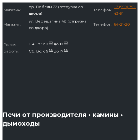
Перейти
пр. Победы 72 (отгрузка со
+7 (999) 791-
Магазин:
Телефон:
к
двора)
43-91
содержимому
ул. Верещагина 48 (отгрузка
Магазин:
Телефон:
64-21-20
со двора)
00
00
Пн-Пт : с 9
до 19
Режим
00
00
работы:
Сб, Вс: с 9
до 17
Печи от производителя • камины •
дымоходы