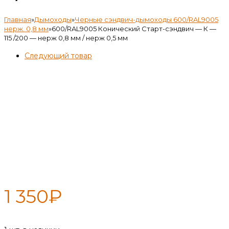
Главная
»
Дымоходы
»
Черные сэндвич-дымоходы 600/RAL9005
нерж. 0,8 мм
»
600/RAL9005 Конический Старт-сэндвич — К —
115 /200 — нерж 0,8 мм / нерж 0,5 мм
Следующий товар
600/RAL9005 Конический
Старт-сэндвич — К — 115 /200
— нерж 0,8 мм / нерж 0,5 мм
1 350
₽