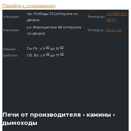
Перейти к содержимому
пр. Победы 72 (отгрузка со
+7 (999) 791-
Магазин:
Телефон:
двора)
43-91
ул. Верещагина 48 (отгрузка
Магазин:
Телефон:
64-21-20
со двора)
00
00
Пн-Пт : с 9
до 19
Режим
00
00
работы:
Сб, Вс: с 9
до 17
Печи от производителя • камины •
дымоходы