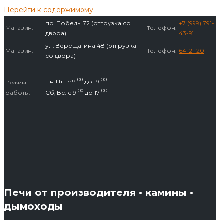
Перейти к содержимому
пр. Победы 72 (отгрузка со
+7 (999) 791-
Магазин:
Телефон:
двора)
43-91
ул. Верещагина 48 (отгрузка
Магазин:
Телефон:
64-21-20
со двора)
00
00
Пн-Пт : с 9
до 19
Режим
00
00
работы:
Сб, Вс: с 9
до 17
Печи от производителя • камины •
дымоходы