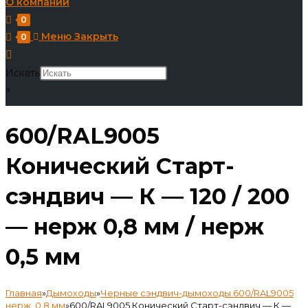
О компании
0
Меню
Закрыть
0
Искать
×
600/RAL9005
Конический Старт-
сэндвич — К — 120 / 200
— нерж 0,8 мм / нерж
0,5 мм
Главная
»
Дымоходы
»
Черные сэндвич-дымоходы 600/RAL9005
нерж. 0,8 мм
»
600/RAL9005 Конический Старт-сэндвич — К —