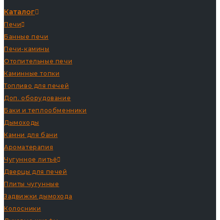
Каталог
Печи
Банные печи
Печи-камины
Отопительные печи
Каминные топки
Топливо для печей
Доп. оборудование
Баки и теплообменники
Дымоходы
Камни для бани
Ароматерапия
Чугунное литьё
Дверцы для печей
Плиты чугунные
Задвижки дымохода
Колосники