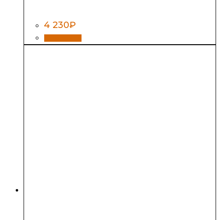
м — нерж 0,8 мм / нерж 0,5 мм
4 230
₽
В корзину