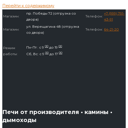
Перейти к содержимому
пр. Победы 72 (отгрузка со
+7 (999) 791-
Магазин:
Телефон:
двора)
43-91
ул. Верещагина 48 (отгрузка
Магазин:
Телефон:
64-21-20
со двора)
00
00
Пн-Пт : с 9
до 19
Режим
00
00
работы:
Сб, Вс: с 9
до 17
Печи от производителя • камины •
дымоходы