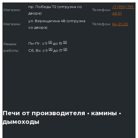
Перейти
пр. Победы 72 (отгрузка со
+7 (999) 791-
Магазин:
Телефон:
к
двора)
43-91
содержимому
ул. Верещагина 48 (отгрузка
Магазин:
Телефон:
64-21-20
со двора)
00
00
Пн-Пт : с 9
до 19
Режим
00
00
работы:
Сб, Вс: с 9
до 17
Печи от производителя • камины •
дымоходы