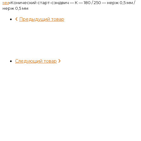
мм
»
Конический старт-сэндвич — К — 180 / 250 — нерж 0,5 мм /
нерж 0,5 мм
Предыдущий товар
Следующий товар
Конический старт-сэндвич —
К — 180 / 250 — нерж 0,5 мм /