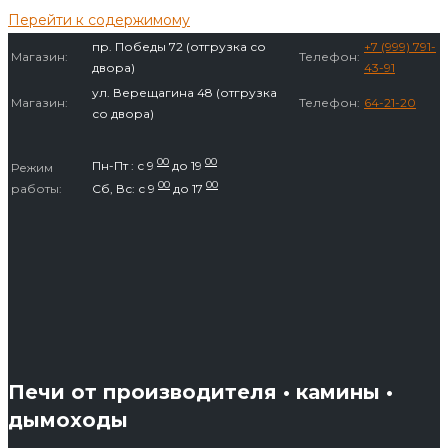
Перейти к содержимому
пр. Победы 72 (отгрузка со
+7 (999) 791-
Магазин:
Телефон:
двора)
43-91
ул. Верещагина 48 (отгрузка
Магазин:
Телефон:
64-21-20
со двора)
00
00
Пн-Пт : с 9
до 19
Режим
00
00
работы:
Сб, Вс: с 9
до 17
Печи от производителя • камины •
дымоходы