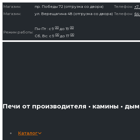
Перейти
Магазин:
пр. Победы 72 (отгрузка со двора)
Телефон:
+7 
к
Магазин:
ул. Верещагина 48 (отгрузка со двора)
Телефон:
64
содержимому
00
00
Пн-Пт : с 9
до 19
Режим работы:
00
00
Сб, Вс: с 9
до 17
Печи от производителя • камины • ды
Каталог