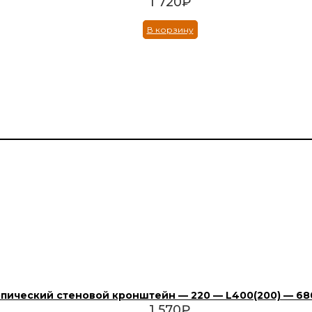
1 720
₽
В корзину
пический стеновой кронштейн — 220 — L400(200) — 680
1 570
₽