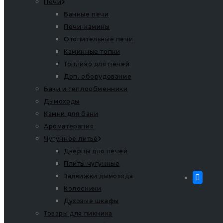
Печи
Банные печи
Печи-камины
Отопительные печи
Каминные топки
Топливо для печей
Доп. оборудование
Баки и теплообменники
Дымоходы
Камни для бани
Ароматерапия
Чугунное литьё
Дверцы для печей
Плиты чугунные
Задвижки дымохода
Колосники
Духовые шкафы
Товары для пикника