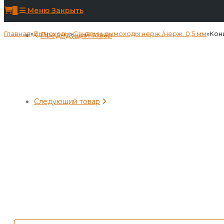
0
Меню
Закрыть
Главная
»
Дымоходы
»
Сэндвич-дымоходы нерж./нерж. 0,5 мм
»
Кони
Предыдущий товар
Следующий товар