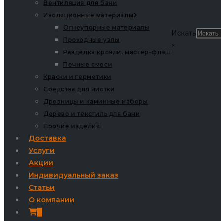
Вентиляция для бани
Изоляционные материалы
Огнеупорные материалы
Искать
Проходные узлы
×
Разделка кровли, мастер-флэш
Печные смеси
Краски и герметики
Средства для чистки
Дровницы и каминные наборы
Дерево и текстиль для бани
Прочие изделия
Доставка
Услуги
Акции
Индивидуальный заказ
Статьи
О компании
0