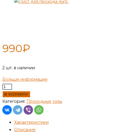
Лист для прохода Ф115, 45 гр.
990
₽
2 шт. в наличии
Больше информации
Количество
товара
В КОРЗИНУ
Лист
Категория:
Проходные узлы
для
прохода
Характеристики
Ф115,
Описание
45