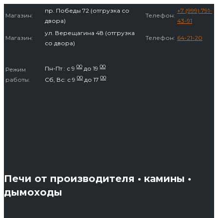
Перейти
пр. Победы 72 (отгрузка со
+7 (999) 791-
Магазин:
Телефон:
к
двора)
43-91
содержимому
ул. Верещагина 48 (отгрузка
Магазин:
Телефон:
64-21-20
со двора)
00
00
Пн-Пт : с 9
до 19
Режим
00
00
работы:
Сб, Вс: с 9
до 17
Печи от производителя • камины •
дымоходы