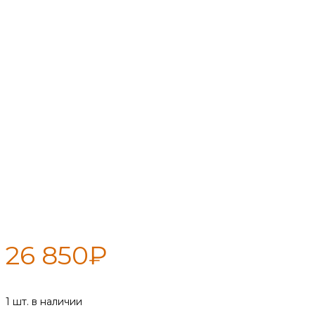
Печь-камин Гармония 105,
терракот
26 850
₽
1 шт. в наличии