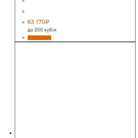
Печь-Камин Везувий ПК-03 (224), с плитой
63 170
₽
до 200 куб.м
В корзину