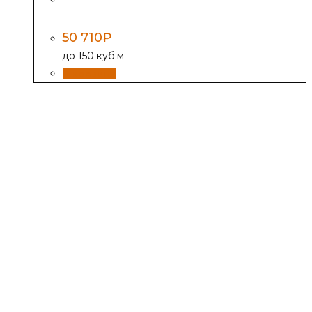
конфоркой, бежевый
50 710
₽
до 150 куб.м
В корзину