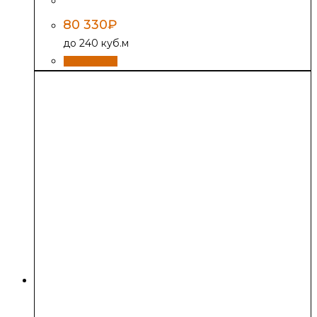
Печь-камин EVEREST F12
80 330
₽
до 240 куб.м
В корзину