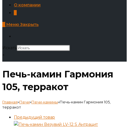
О компании
0
0
Меню
Закрыть
Искать
×
Печь-камин Гармония
105, терракот
Главная
»
Печи
»
Печи-камины
»
Печь-камин Гармония 105,
терракот
Предыдущий товар