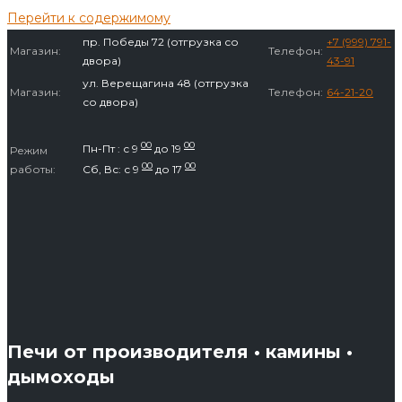
Перейти к содержимому
пр. Победы 72 (отгрузка со
+7 (999) 791-
Магазин:
Телефон:
двора)
43-91
ул. Верещагина 48 (отгрузка
Магазин:
Телефон:
64-21-20
со двора)
00
00
Пн-Пт : с 9
до 19
Режим
00
00
работы:
Сб, Вс: с 9
до 17
Печи от производителя • камины •
дымоходы