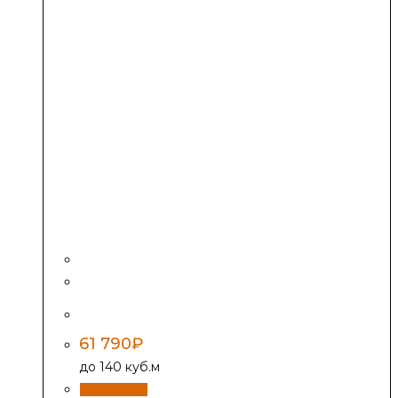
Печь-камин EVEREST F7
61 790
₽
до 140 куб.м
В корзину