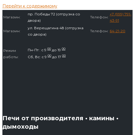
Перейти к содержимому
пр. Победы 72 (отгрузка со
+7 (999) 791-
Магазин:
Телефон:
двора)
43-91
ул. Верещагина 48 (отгрузка
Магазин:
Телефон:
64-21-20
со двора)
00
00
Пн-Пт : с 9
до 19
Режим
00
00
работы:
Сб, Вс: с 9
до 17
Печи от производителя • камины •
дымоходы