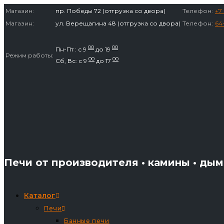
Перейти
Магазин:
пр. Победы 72 (отгрузка со двора)
Телефон:
+7 
к
Магазин:
ул. Верещагина 48 (отгрузка со двора)
Телефон:
64
содержимому
00
00
Пн-Пт : с 9
до 19
Режим работы:
00
00
Сб, Вс: с 9
до 17
Печи от производителя • камины • ды
Каталог
Печи
Банные печи