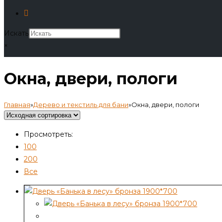
Искать
×
Окна, двери, пологи
Главная
»
Дерево и текстиль для бани
»
Окна, двери, пологи
Просмотреть:
100
200
Все