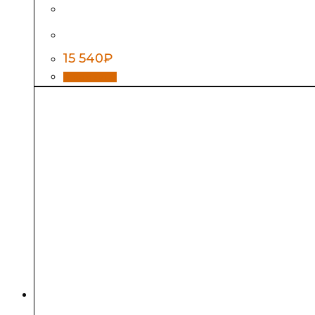
Дверь «Банька в лесу» бронза 1900*700
15 540
₽
В корзину