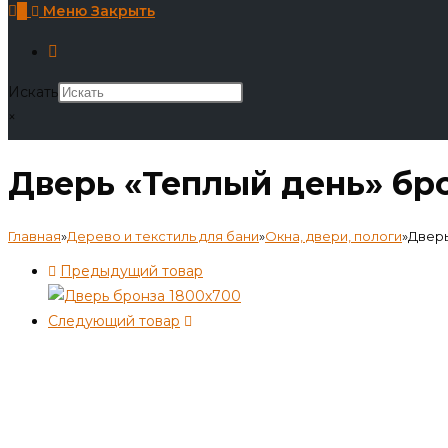
0
Меню
Закрыть
Искать
×
Дверь «Теплый день» бро
Главная
»
Дерево и текстиль для бани
»
Окна, двери, пологи
»
Дверь
Предыдущий товар
Следующий товар