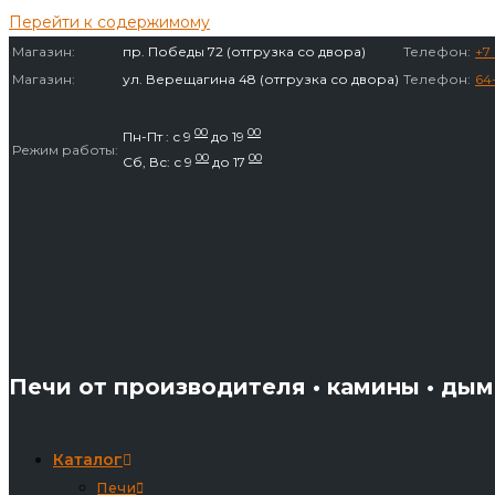
Перейти к содержимому
Магазин:
пр. Победы 72 (отгрузка со двора)
Телефон:
+7 
Магазин:
ул. Верещагина 48 (отгрузка со двора)
Телефон:
64
00
00
Пн-Пт : с 9
до 19
Режим работы:
00
00
Сб, Вс: с 9
до 17
Печи от производителя • камины • ды
Каталог
Печи