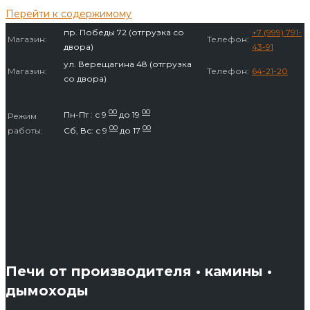
Перейти к содержимому
пр. Победы 72 (отгрузка со
+7 (999) 791-
Магазин:
Телефон:
двора)
43-91
ул. Верещагина 48 (отгрузка
Магазин:
Телефон:
64-21-20
со двора)
00
00
Пн-Пт : с 9
до 19
Режим
00
00
работы:
Сб, Вс: с 9
до 17
Печи от производителя • камины •
дымоходы