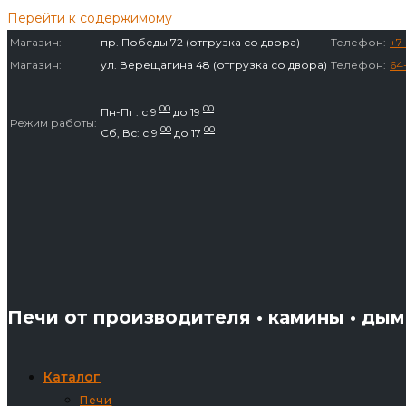
Перейти к содержимому
Магазин:
пр. Победы 72 (отгрузка со двора)
Телефон:
+7 
Магазин:
ул. Верещагина 48 (отгрузка со двора)
Телефон:
64
00
00
Пн-Пт : с 9
до 19
Режим работы:
00
00
Сб, Вс: с 9
до 17
Печи от производителя • камины • ды
Каталог
Печи