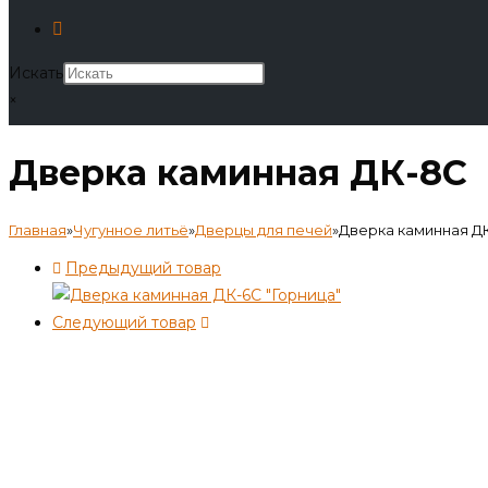
Искать
×
Дверка каминная ДК-8С
Главная
»
Чугунное литьё
»
Дверцы для печей
»
Дверка каминная Д
Предыдущий товар
Следующий товар