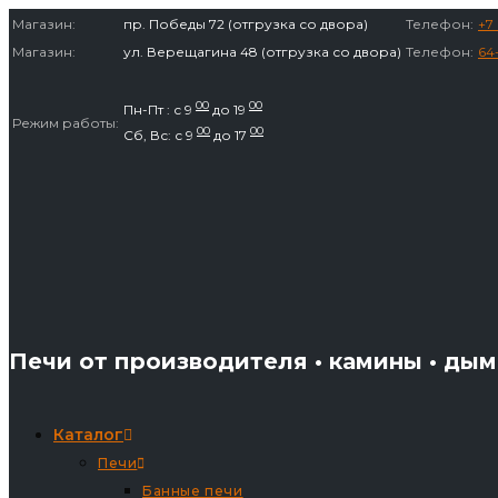
Перейти
Магазин:
пр. Победы 72 (отгрузка со двора)
Телефон:
+7 
к
Магазин:
ул. Верещагина 48 (отгрузка со двора)
Телефон:
64
содержимому
00
00
Пн-Пт : с 9
до 19
Режим работы:
00
00
Сб, Вс: с 9
до 17
Печи от производителя • камины • ды
Каталог
Печи
Банные печи