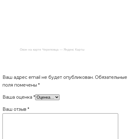
Овэн на карте Череповца — Яндекс Карты
Будьте первым, кто оставил отзыв на «Дверка каминная
Эверест 320»
Ваш адрес email не будет опубликован.
Обязательные
поля помечены
*
Ваша оценка
*
Ваш отзыв
*