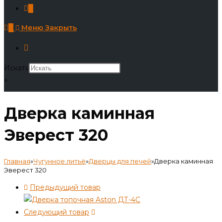
0
0
Меню
Закрыть
Искать
×
Дверка каминная
Эверест 320
Главная
»
Чугунное литьё
»
Дверцы для печей
»
Дверка каминная
Эверест 320
Предыдущий товар
Следующий товар