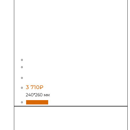
Задвижка ЗВ-5А
3 710
₽
240*260 мм
В корзину