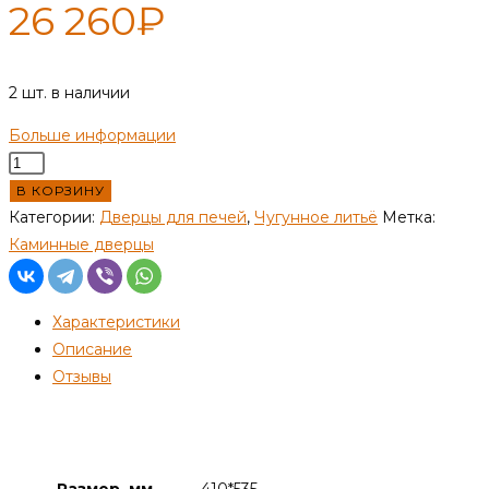
26 260
₽
2 шт. в наличии
Больше информации
Количество
товара
В КОРЗИНУ
Дверка
Категории:
Дверцы для печей
,
Чугунное литьё
Метка:
каминная
Каминные дверцы
Эверест
320
Характеристики
Описание
Отзывы
Детали