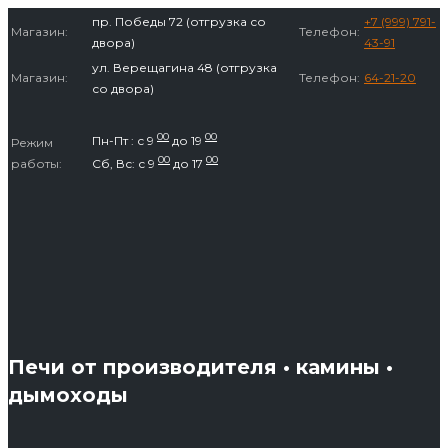
Перейти
пр. Победы 72 (отгрузка со
+7 (999) 791-
Магазин:
Телефон:
к
двора)
43-91
содержимому
ул. Верещагина 48 (отгрузка
Магазин:
Телефон:
64-21-20
со двора)
00
00
Пн-Пт : с 9
до 19
Режим
00
00
работы:
Сб, Вс: с 9
до 17
Печи от производителя • камины •
дымоходы