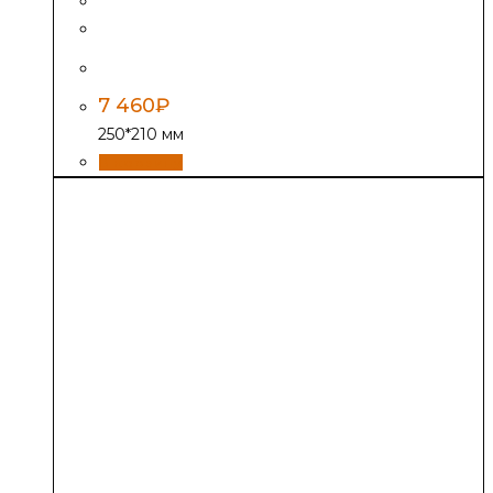
Дверь Везувий 261, антрацит
7 460
₽
250*210 мм
В корзину