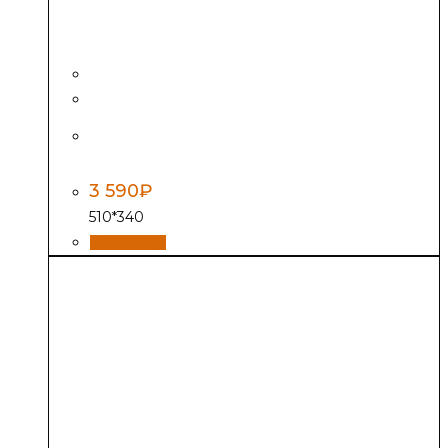
Плита двухконфорочная
П2-7 (Р)
3 590
₽
510*340
В корзину