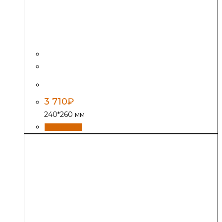
Задвижка ЗВ-5А
3 710
₽
240*260 мм
В корзину