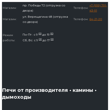
Перейти
пр. Победы 72 (отгрузка со
+7 (999) 791-
Магазин:
Телефон:
к
двора)
43-91
содержимому
ул. Верещагина 48 (отгрузка
Магазин:
Телефон:
64-21-20
со двора)
00
00
Пн-Пт : с 9
до 19
Режим
00
00
работы:
Сб, Вс: с 9
до 17
Печи от производителя • камины •
дымоходы