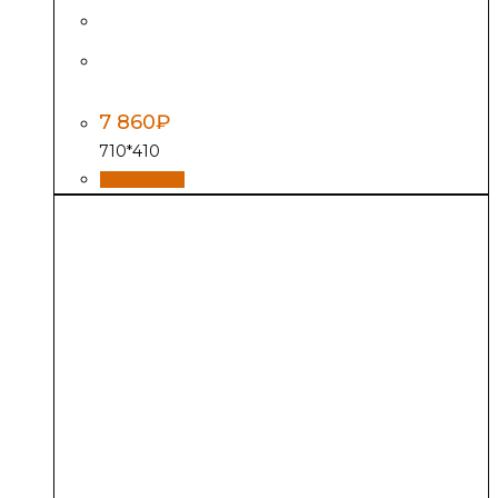
Плита чугунная двухконфорочная
П2-3 (Р)
7 860
₽
710*410
В корзину