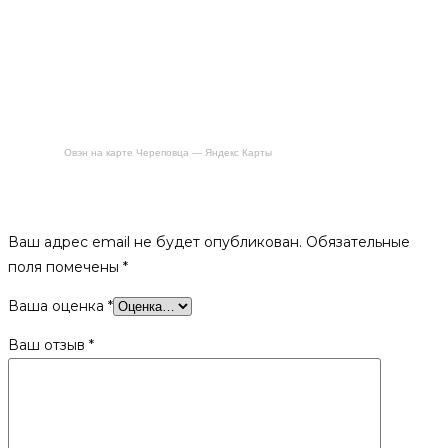
Овэн на карте Череповца — Яндекс Карты
Будьте первым, кто оставил отзыв на «Дверка «Карелия»
ДТГ-5К «Миэли»»
Ваш адрес email не будет опубликован.
Обязательные
поля помечены
*
Ваша оценка
*
Ваш отзыв
*