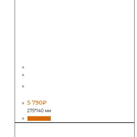
Дверь Везувий поддувальная 236,
антрацит
5 790
₽
275*140 мм
В корзину