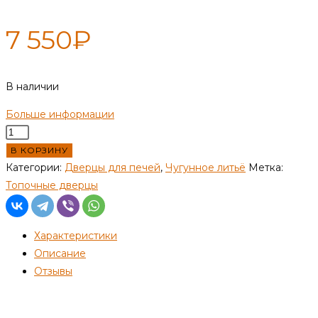
7 550
₽
В наличии
Больше информации
Количество
товара
В КОРЗИНУ
Дверка
Категории:
Дверцы для печей
,
Чугунное литьё
Метка:
"Карелия"
Топочные дверцы
ДТГ-5К
"Миэли"
Характеристики
Описание
Отзывы
Детали