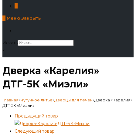
0
0
Меню
Закрыть
Искать
×
Дверка «Карелия»
ДТГ-5К «Миэли»
Главная
»
Чугунное литьё
»
Дверцы для печей
»
Дверка «Карелия»
ДТГ-5К «Миэли»
Предыдущий товар
Следующий товар