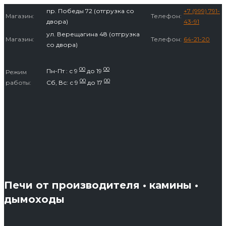
Перейти
пр. Победы 72 (отгрузка со
+7 (999) 791-
Магазин:
Телефон:
к
двора)
43-91
содержимому
ул. Верещагина 48 (отгрузка
Магазин:
Телефон:
64-21-20
со двора)
00
00
Пн-Пт : с 9
до 19
Режим
00
00
работы:
Сб, Вс: с 9
до 17
Печи от производителя • камины •
дымоходы