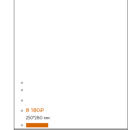
Дверь Везувий 271, антрацит
8 180
₽
250*280 мм
В корзину