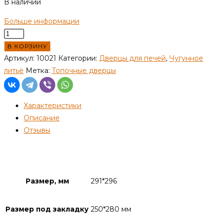
В наличии
Больше информации
Количество
товара
В КОРЗИНУ
Дверка
Артикул:
10021
Категории:
Дверцы для печей
,
Чугунное
топочная,
литьё
Метка:
Топочные дверцы
ДТ-4,
"Любава"
Характеристики
Описание
Отзывы
Детали
Размер, мм
291*296
Размер под закладку
250*280 мм