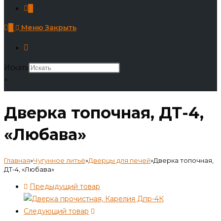
0
0
Меню
Закрыть
Искать
×
Дверка топочная, ДТ-4,
«Любава»
Главная
»
Чугунное литьё
»
Дверцы для печей
»
Дверка топочная,
ДТ-4, «Любава»
Предыдущий товар
Следующий товар