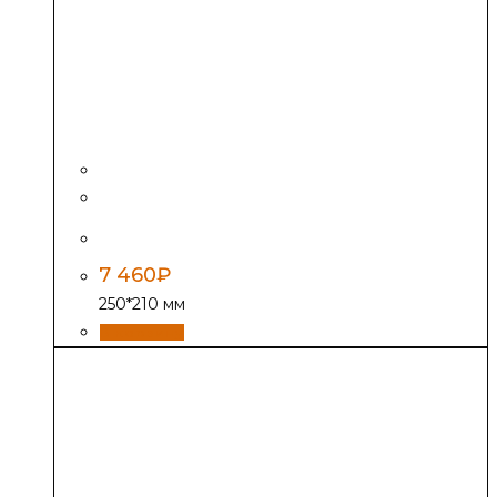
Дверь Везувий 261, антрацит
7 460
₽
250*210 мм
В корзину