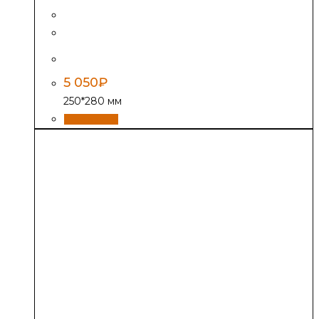
Дверь Везувий ДТ-4, антрацит
5 050
₽
250*280 мм
В корзину