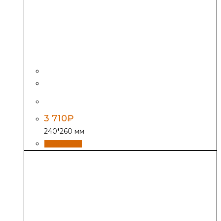
Задвижка ЗВ-5А
3 710
₽
240*260 мм
В корзину