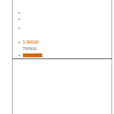
Плита сборная
ПС2-3 (Р)
5 860
₽
710*410
В корзину