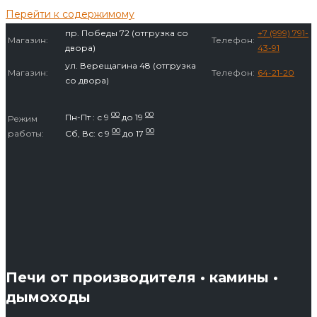
Перейти к содержимому
пр. Победы 72 (отгрузка со
+7 (999) 791-
Магазин:
Телефон:
двора)
43-91
ул. Верещагина 48 (отгрузка
Магазин:
Телефон:
64-21-20
со двора)
00
00
Пн-Пт : с 9
до 19
Режим
00
00
работы:
Сб, Вс: с 9
до 17
Печи от производителя • камины •
дымоходы