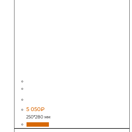
Дверь Везувий ДТ-4, антрацит
5 050
₽
250*280 мм
В корзину