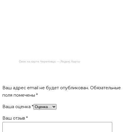
Овэн на карте Череповца — Яндекс Карты
Будьте первым, кто оставил отзыв на «Колосник РД-3
(250*180 мм)»
Ваш адрес email не будет опубликован.
Обязательные
поля помечены
*
Ваша оценка
*
Ваш отзыв
*