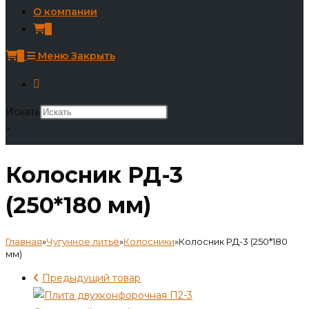
О компании
0
0
Меню
Закрыть
Искать
×
Колосник РД-3
(250*180 мм)
Главная
»
Чугунное литьё
»
Колосники
»
Колосник РД-3 (250*180
мм)
Предыдущий товар