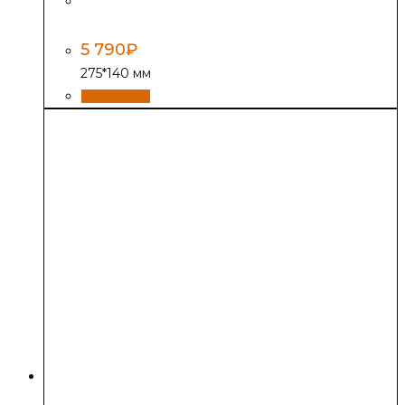
Дверь Везувий поддувальная 236,
антрацит
5 790
₽
275*140 мм
В корзину