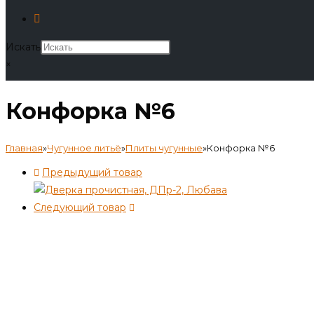
Искать
×
Конфорка №6
Главная
»
Чугунное литьё
»
Плиты чугунные
»
Конфорка №6
Предыдущий товар
Следующий товар