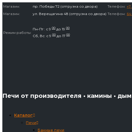
Перейти
Магазин:
пр. Победы 72 (отгрузка со двора)
Телефон:
+7 
к
Магазин:
ул. Верещагина 48 (отгрузка со двора)
Телефон:
64
содержимому
00
00
Пн-Пт : с 9
до 19
Режим работы:
00
00
Сб, Вс: с 9
до 17
Печи от производителя • камины • ды
Каталог
Печи
Банные печи