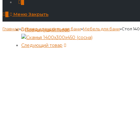
0
0
Меню
Закрыть
Главная
»
Дерево и текстиль для бани
»
Мебель для бани
»
Стол 140
Предыдущий товар
Следующий товар