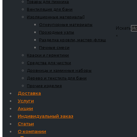
Товары для пикника
Вентиляция для бани
Изоляционные материалы
Огнеупорные материалы
Искать
Проходные узлы
×
Разделка кровли, мастер-флэш
Печные смеси
Краски и герметики
Средства для чистки
Дровницы и каминные наборы
Дерево и текстиль для бани
Прочие изделия
Доставка
Услуги
Акции
Индивидуальный заказ
Статьи
О компании