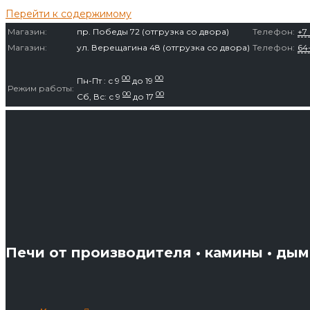
Перейти к содержимому
Магазин:
пр. Победы 72 (отгрузка со двора)
Телефон:
+7 
Магазин:
ул. Верещагина 48 (отгрузка со двора)
Телефон:
64
00
00
Пн-Пт : с 9
до 19
Режим работы:
00
00
Сб, Вс: с 9
до 17
Печи от производителя • камины • ды