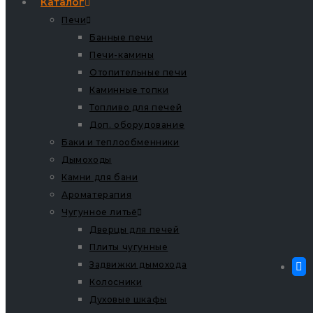
Каталог
Печи
Банные печи
Печи-камины
Отопительные печи
Каминные топки
Топливо для печей
Доп. оборудование
Баки и теплообменники
Дымоходы
Камни для бани
Ароматерапия
Чугунное литьё
Дверцы для печей
Плиты чугунные
Задвижки дымохода
Колосники
Духовые шкафы