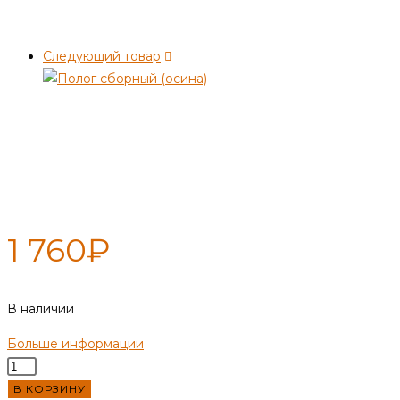
Следующий товар
Полок сборный, узкий
300*2000мм (осина)
1 760
₽
В наличии
Больше информации
Количество
товара
В КОРЗИНУ