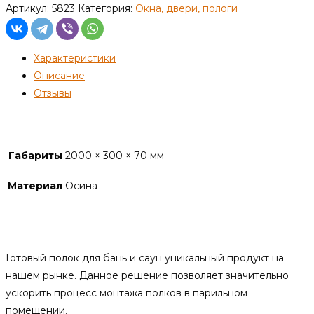
Полок
Артикул:
5823
Категория:
Окна, двери, пологи
сборный,
узкий
Характеристики
300*2000мм
Описание
(осина)
Отзывы
Детали
Габариты
2000 × 300 × 70 мм
Материал
Осина
Описание
Готовый полок для бань и саун уникальный продукт на
нашем рынке. Данное решение позволяет значительно
ускорить процесс монтажа полков в парильном
помещении.