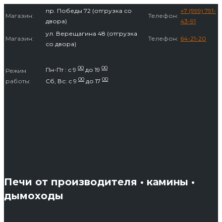
Перейти
пр. Победы 72 (отгрузка со
+7 (999) 791-
Магазин:
Телефон:
к
двора)
43-91
содержимому
ул. Верещагина 48 (отгрузка
Магазин:
Телефон:
64-21-20
со двора)
00
00
Пн-Пт : с 9
до 19
Режим
00
00
работы:
Сб, Вс: с 9
до 17
Печи от производителя • камины •
дымоходы