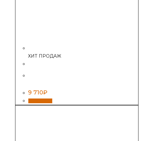
ХИТ ПРОДАЖ
Дверь банная 1700*800мм с фаской и
петлями (сосна)
9 710
₽
В корзину