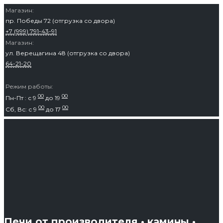
Перейти
Магазин:
пр. Победы 72 (отгрузка со двора)
к
+7 (999) 791-43-91
содержимому
Магазин:
ул. Верещагина 48 (отгрузка со двора)
64-21-20
Режим работы:
00
00
Пн-Пт : с 9
до 19
00
00
Сб, Вс: с 9
до 17
Печи от производителя • камины •