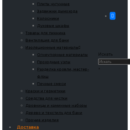
Плиты чугунные
Задвижки дымохода
Колосники
Духовые шкафы
Товары для пикника
Вентиляция для бани
Изоляционные материалы
Искать
Огнеупорные материалы
Проходные узлы
×
Разделка кровли, мастер-
флэш
Печные смеси
Краски и герметики
Средства для чистки
Дровницы и каминные наборы
Дерево и текстиль для бани
Прочие изделия
Доставка