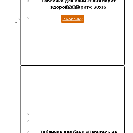
Табличка для бани «Баня парит
230
₽
здоровье дарит»; 30х16
В корзину
Табличка для бани «Парьтесь на