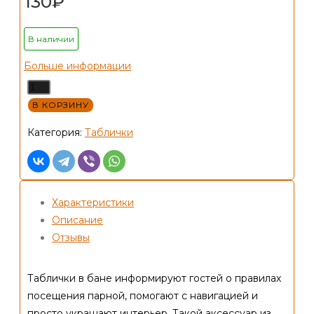
130
₽
В наличии
Больше информации
Количество
товара
В КОРЗИНУ
Табличка
Категория:
Таблички
для
бани
"С
легким
Характеристики
паром!"
Описание
в
Отзывы
виде
веника
Таблички в бане информируют гостей о правилах
300х170мм
посещения парной, помогают с навигацией и
просто украшают интерьер. Такой аксессуар из