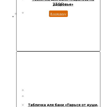
230
₽
здоровье»
В корзину
Табличка для бани «Парься от души,