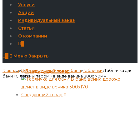
Услуги
Акции
Индивидуальный заказ
Статьи
О компании
0
0
Меню
Закрыть
Главная
»
Дерево и текстиль для бани
»
Таблички
»
Табличка для
Предыдущий товар
бани «С легким паром!» в виде веника 300х170мм
Следующий товар