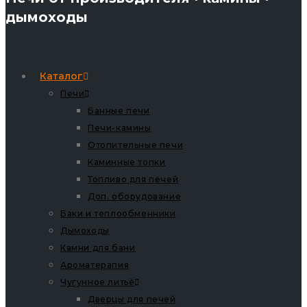
дымоходы
Каталог
Печи
Банные печи
Печи-камины
Отопительные печи
Каминные топки
Топливо для печей
Доп. оборудование
Баки и теплообменники
Дымоходы
Камни для бани
Ароматерапия
Чугунное литьё
Дверцы для печей