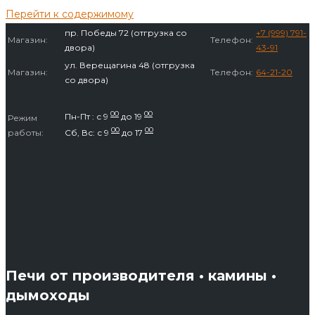
Перейти к содержимому
пр. Победы 72 (отгрузка со
+7 (999) 791-
Магазин:
Телефон:
двора)
43-91
ул. Верещагина 48 (отгрузка
Магазин:
Телефон:
64-21-20
со двора)
00
00
Пн-Пт : с 9
до 19
Режим
00
00
работы:
Сб, Вс: с 9
до 17
Печи от производителя • камины •
дымоходы