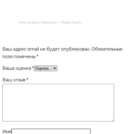
Овэн на карте Череповца — Яндекс Карты
Будьте первым, кто оставил отзыв на «Табличка для бани
«В бане веник дороже денег»»
Ваш адрес email не будет опубликован.
Обязательные
поля помечены
*
Ваша оценка
*
Ваш отзыв
*
Имя