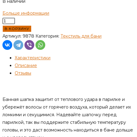
В наличии
Больше информации
Количество
товара
В КОРЗИНУ
Шапка
Артикул:
9878
Категория:
Текстиль для бани
для
бани
Характеристики
"Классическая"
Описание
светлая
Отзывы
Описание
Банная шапка защитит от теплового удара в парилке и
убережёт волосы от горячего воздуха, который делает их
ломкими и секущимися. Надевайте шапочку перед
парилкой, так вы поддержите стабильную температуру
головы, и это даст возможность находиться в бане дольше