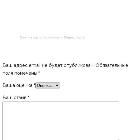
Овэн на карте Череповца — Яндекс Карты
Будьте первым, кто оставил отзыв на «Шапка для бани
«Классическая» светлая»
Ваш адрес email не будет опубликован.
Обязательные
поля помечены
*
Ваша оценка
*
Ваш отзыв
*