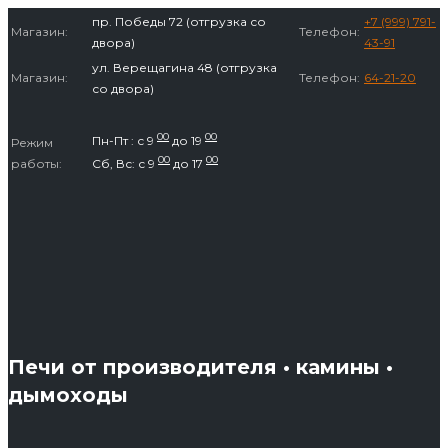
Перейти
пр. Победы 72 (отгрузка со
+7 (999) 791-
Магазин:
Телефон:
к
двора)
43-91
содержимому
ул. Верещагина 48 (отгрузка
Магазин:
Телефон:
64-21-20
со двора)
00
00
Пн-Пт : с 9
до 19
Режим
00
00
работы:
Сб, Вс: с 9
до 17
Печи от производителя • камины •
дымоходы