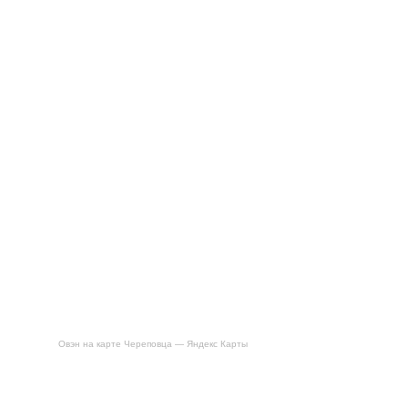
Овэн на карте Череповца — Яндекс Карты
Будьте первым, кто оставил отзыв на «Шапка для бани «С
легким паром», первый сорт»