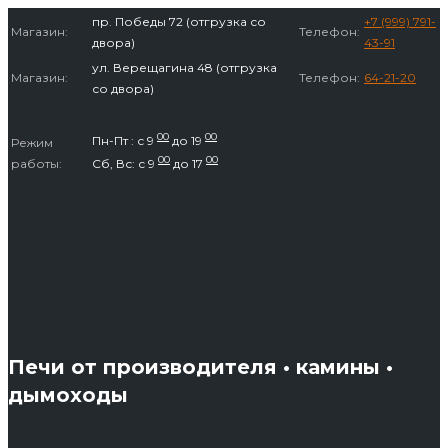
Перейти
пр. Победы 72 (отгрузка со
+7 (999) 791-
Магазин:
Телефон:
к
двора)
43-91
содержимому
ул. Верещагина 48 (отгрузка
Магазин:
Телефон:
64-21-20
со двора)
00
00
Пн-Пт : с 9
до 19
Режим
00
00
работы:
Сб, Вс: с 9
до 17
Печи от производителя • камины •
дымоходы