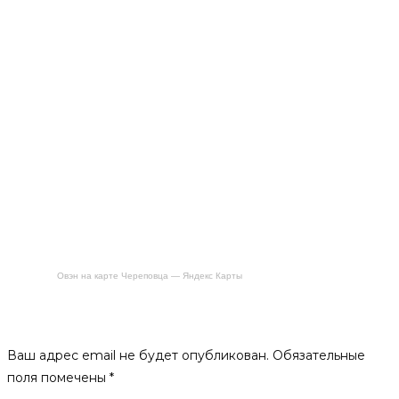
Овэн на карте Череповца — Яндекс Карты
Будьте первым, кто оставил отзыв на «Вентиляция для
бани КуБасту горизонтальная»
Ваш адрес email не будет опубликован.
Обязательные
поля помечены
*