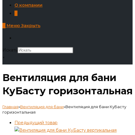
О компании
0
0
Меню
Закрыть
Искать
×
Вентиляция для бани
КуБасту горизонтальная
Главная
»
Вентиляция для бани
»
Вентиляция для бани КуБасту
горизонтальная
Предыдущий товар