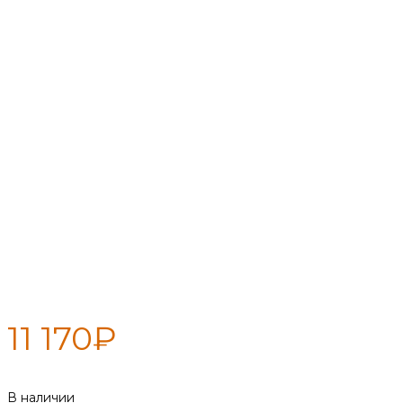
Вентиляция для бани КуБасту
горизонтальная
11 170
₽
В наличии