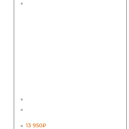
Cистема подачи воздуха во время парения
«Второе Дыхание Standart»
13 950
₽