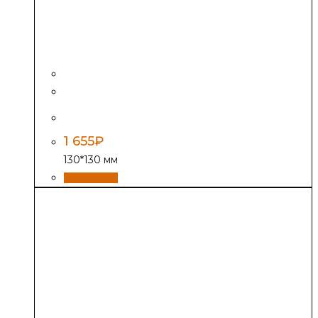
Решетка вентиляционная РВ-2 «Дуб»
1 655
₽
130*130 мм
В корзину