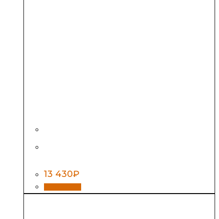
Вентиляция для бани КуБасту
вертикальная
13 430
₽
В корзину