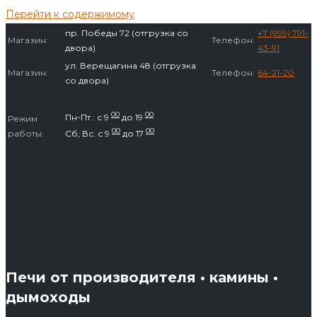
Перейти к содержимому
пр. Победы 72 (отгрузка со
+7 (999) 791-
Магазин:
Телефон:
двора)
43-91
ул. Верещагина 48 (отгрузка
Магазин:
Телефон:
64-21-20
со двора)
00
00
Пн-Пт : с 9
до 19
Режим
00
00
работы:
Сб, Вс: с 9
до 17
Печи от производителя • камины •
дымоходы