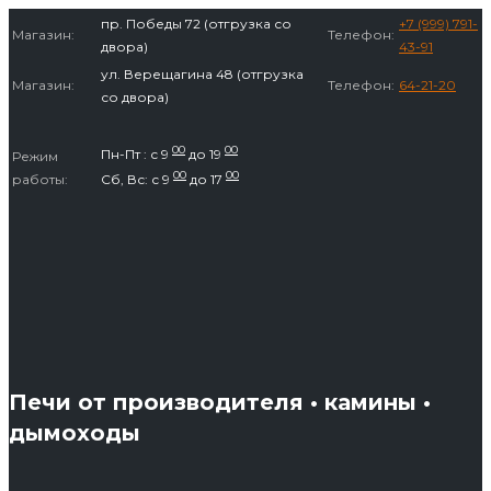
Перейти
пр. Победы 72 (отгрузка со
+7 (999) 791-
Магазин:
Телефон:
к
двора)
43-91
содержимому
ул. Верещагина 48 (отгрузка
Магазин:
Телефон:
64-21-20
со двора)
00
00
Пн-Пт : с 9
до 19
Режим
00
00
работы:
Сб, Вс: с 9
до 17
Печи от производителя • камины •
дымоходы