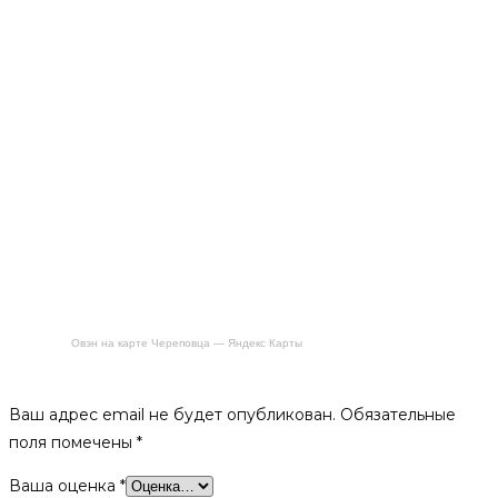
Овэн на карте Череповца — Яндекс Карты
Будьте первым, кто оставил отзыв на «Дровница «Волк»»
Ваш адрес email не будет опубликован.
Обязательные
поля помечены
*
Ваша оценка
*