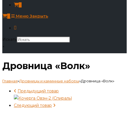
0
0
Меню
Закрыть
Искать
×
Дровница «Волк»
Главная
»
Дровницы и каминные наборы
»
Дровница «Волк»
Предыдущий товар
Следующий товар