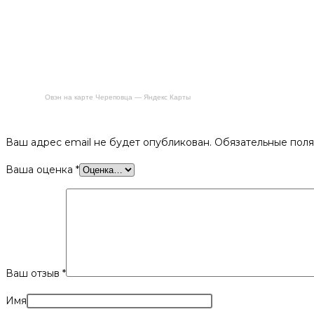
Овэн на карте Череповца — Яндекс Карты
Будьте первым, кто оставил отзыв на «Каминный набор N31
Ваш адрес email не будет опубликован.
Обязательные пол
Ваша оценка
*
Ваш отзыв
*
Имя