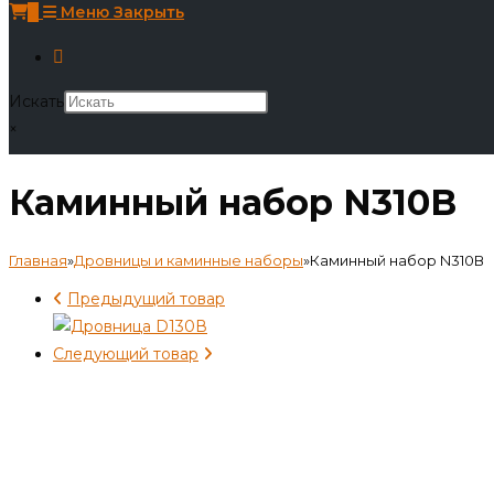
0
Меню
Закрыть
Искать
×
Каминный набор N310В
Главная
»
Дровницы и каминные наборы
»
Каминный набор N310В
Предыдущий товар
Следующий товар