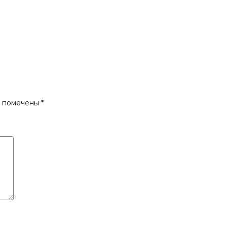
0В»
я помечены
*