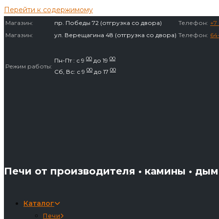
Перейти к содержимому
Магазин:
пр. Победы 72 (отгрузка со двора)
Телефон:
+7 
Магазин:
ул. Верещагина 48 (отгрузка со двора)
Телефон:
64
00
00
Пн-Пт : с 9
до 19
Режим работы:
00
00
Сб, Вс: с 9
до 17
Печи от производителя • камины • ды
Каталог
Печи