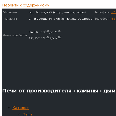
Перейти к содержимому
Магазин:
пр. Победы 72 (отгрузка со двора)
Телефон:
+7 
Магазин:
ул. Верещагина 48 (отгрузка со двора)
Телефон:
64
00
00
Пн-Пт : с 9
до 19
Режим работы:
00
00
Сб, Вс: с 9
до 17
Печи от производителя • камины • ды
Каталог
Печи