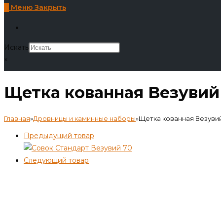
0
Меню
Закрыть
Искать
×
Щетка кованная Везувий
Главная
»
Дровницы и каминные наборы
»
Щетка кованная Везуви
Предыдущий товар
Следующий товар