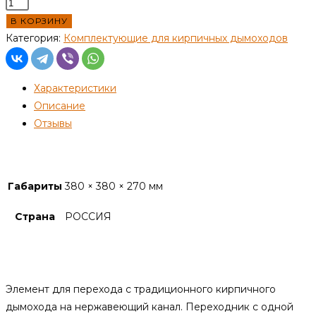
Количество
товара
В КОРЗИНУ
Переход
Категория:
Комплектующие для кирпичных дымоходов
внутренний
(высокий)
Характеристики
380х380
Описание
Ф180
Отзывы
Детали
Габариты
380 × 380 × 270 мм
Страна
РОССИЯ
Описание
Элемент для перехода с традиционного кирпичного
дымохода на нержавеющий канал. Переходник с одной