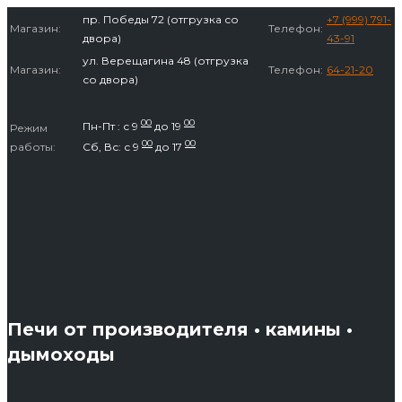
Перейти
пр. Победы 72 (отгрузка со
+7 (999) 791-
Магазин:
Телефон:
к
двора)
43-91
содержимому
ул. Верещагина 48 (отгрузка
Магазин:
Телефон:
64-21-20
со двора)
00
00
Пн-Пт : с 9
до 19
Режим
00
00
работы:
Сб, Вс: с 9
до 17
Печи от производителя • камины •
дымоходы