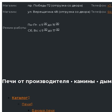
Перейти
Магазин:
пр. Победы 72 (отгрузка со двора)
Телефон:
+7 
к
Магазин:
ул. Верещагина 48 (отгрузка со двора)
Телефон:
64
содержимому
00
00
Пн-Пт : с 9
до 19
Режим работы:
00
00
Сб, Вс: с 9
до 17
Печи от производителя • камины • ды
Каталог
Печи
Банные печи