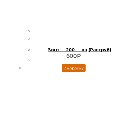
Зонт — 200 — оц (Раструб)
600
₽
В корзину