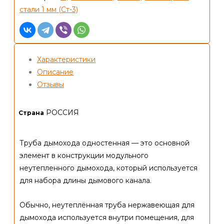
—
стали 1 мм (Ст-3)
150
—
1
м
Характеристики
—
Описание
ст3
Отзывы
1
мм
РОССИЯ
Страна
Труба дымохода одностенная — это основной
элемент в конструкции модульного
неутепленного дымохода, который используется
для набора длины дымового канала.
Обычно, неутеплённая труба нержавеющая для
дымохода используется внутри помещения, для