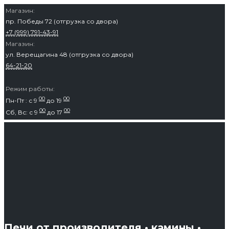
Перейти
Магазин:
пр. Победы 72 (отгрузка со двора)
к
+7 (999) 791-43-91
содержимому
Магазин:
ул. Верещагина 48 (отгрузка со двора)
64-21-20
Режим работы:
00
00
Пн-Пт : с 9
до 19
00
00
Сб, Вс: с 9
до 17
Печи от производителя • камины •