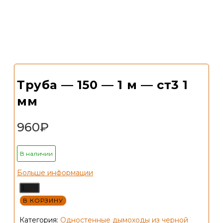
Труба — 150 — 1 м — ст3 1
мм
960
₽
В наличии
Больше информации
Количество
товара
В КОРЗИНУ
Труба
Категория:
Одностенные дымоходы из черной