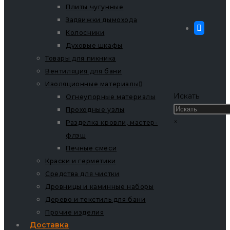
Плиты чугунные
Задвижки дымохода
Колосники
Духовые шкафы
Товары для пикника
Вентиляция для бани
Изоляционные материалы
Искать
Огнеупорные материалы
Проходные узлы
×
Разделка кровли, мастер-
флэш
Печные смеси
Краски и герметики
Средства для чистки
Дровницы и каминные наборы
Дерево и текстиль для бани
Прочие изделия
Доставка