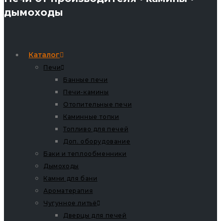
дымоходы
Каталог
Печи
Банные печи
Печи-камины
Отопительные печи
Каминные топки
Топливо для печей
Доп. оборудование
Баки и теплообменники
Дымоходы
Камни для бани
Ароматерапия
Чугунное литьё
Дверцы для печей