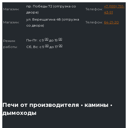
Перейти
пр. Победы 72 (отгрузка со
+7 (999) 791-
Магазин:
Телефон:
к
двора)
43-91
содержимому
ул. Верещагина 48 (отгрузка
Магазин:
Телефон:
64-21-20
со двора)
00
00
Пн-Пт : с 9
до 19
Режим
00
00
работы:
Сб, Вс: с 9
до 17
Печи от производителя • камины •
дымоходы