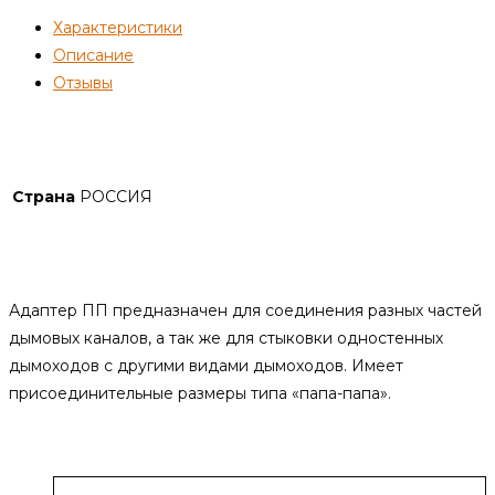
/
Характеристики
130(-)
Описание
—
Отзывы
нерж
0,8
Детали
мм
Страна
РОССИЯ
Описание
Адаптер ПП предназначен для соединения разных частей
дымовых каналов, а так же для стыковки одностенных
дымоходов с другими видами дымоходов. Имеет
присоединительные размеры типа «папа-папа».
Похожие