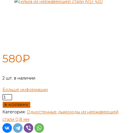
Гильза — 130(-) / 130(-) — нерж
0,8 мм
580
₽
2 шт. в наличии
Больше информации
Количество
товара
В КОРЗИНУ
Гильза
Категория:
Одностенные дымоходы из нержавеющей
—
стали 0,8 мм
130(-)