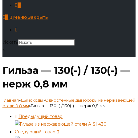
0
0
Меню
Закрыть
Искать
×
Гильза — 130(-) / 130(-) —
нерж 0,8 мм
Главная
»
Дымоходы
»
Одностенные дымоходы из нержавеющей
стали 0,8 мм
»
Гильза — 130(-) / 130(-) — нерж 0,8 мм
Предыдущий товар
Следующий товар