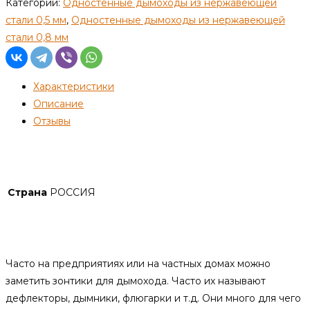
Зонт
Категории:
Одностенные дымоходы из нержавеющей
—
стали 0,5 мм
,
Одностенные дымоходы из нержавеющей
130
стали 0,8 мм
—
нерж
Характеристики
0,5
Описание
мм
Отзывы
(Раструб)
Детали
Страна
РОССИЯ
Описание
Часто на предприятиях или на частных домах можно
заметить зонтики для дымохода. Часто их называют
дефлекторы, дымники, флюгарки и т.д. Они много для чего