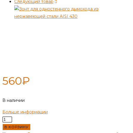
Следующий товар
Зонт — 130 — нерж 0,5 мм
(Раструб)
560
₽
В наличии
Больше информации
Количество
товара
В КОРЗИНУ