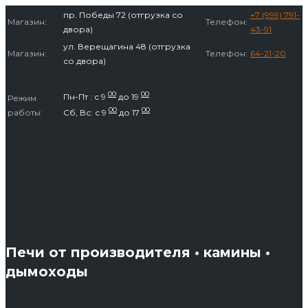
Перейти
пр. Победы 72 (отгрузка со
+7 (999) 791-
Магазин:
Телефон:
к
двора)
43-91
содержимому
ул. Верещагина 48 (отгрузка
Магазин:
Телефон:
64-21-20
со двора)
00
00
Пн-Пт : с 9
до 19
Режим
00
00
работы:
Сб, Вс: с 9
до 17
Печи от производителя • камины •
дымоходы