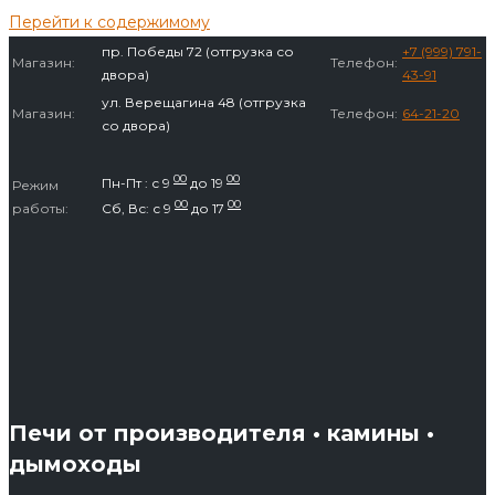
Перейти к содержимому
пр. Победы 72 (отгрузка со
+7 (999) 791-
Магазин:
Телефон:
двора)
43-91
ул. Верещагина 48 (отгрузка
Магазин:
Телефон:
64-21-20
со двора)
00
00
Пн-Пт : с 9
до 19
Режим
00
00
работы:
Сб, Вс: с 9
до 17
Печи от производителя • камины •
дымоходы