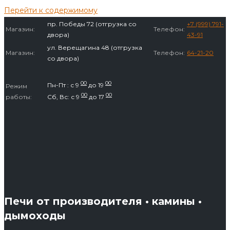
Перейти к содержимому
пр. Победы 72 (отгрузка со
+7 (999) 791-
Магазин:
Телефон:
двора)
43-91
ул. Верещагина 48 (отгрузка
Магазин:
Телефон:
64-21-20
со двора)
00
00
Пн-Пт : с 9
до 19
Режим
00
00
работы:
Сб, Вс: с 9
до 17
Печи от производителя • камины •
дымоходы